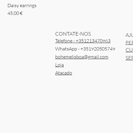
Daisy earrings
Preço
45,00 €
CONTATE-NOS
AJ
Telefone - +351213470963
PE
WhatsApp - +351920505749
CU
bohemelisboa@gmail.com
SE
Loja
Atacado