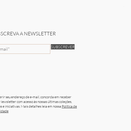
Sun
Pre
50,
BSCREVA A NEWSLETTER
SUBSCREVER
erir seu endereço de e-mail, concorda em receber
Newsletter com acesso às nossas últimas coleções,
s e iniciativas. Mais detalhes leia em nossa
Política de
cidade