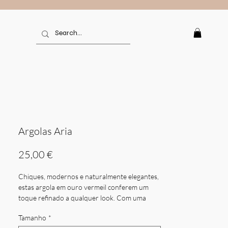
Argolas Aria
Preço
25,00 €
Chiques, modernos e naturalmente elegantes,
estas argola em ouro vermeil conferem um
toque refinado a qualquer look. Com uma
textura delicadamente martelada e pequenas
Tamanho
*
contas de ouro polido que capturam a luz de