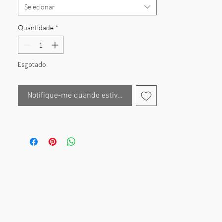
forma magnífica e adicionam um toque sutil de
Selecionar
sofisticação.
Quantidade
*
• Material: Prata dourada
Esgotado
• Design: Argolas texturizadas com contas
decorativas
Notifique-me quando estiver disponível
• Acabamento: Polido e martelado para um
brilho sofisticado
• Estilo: Clássico e versátil – perfeito para o
dia ou para a noite
• Disponível com diâmetros de 2,5 e 1,5 cm