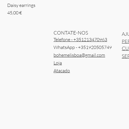
Daisy earrings
Preço
45,00 €
CONTATE-NOS
AJ
Telefone - +351213470963
PE
WhatsApp - +351920505749
CU
bohemelisboa@gmail.com
SE
Loja
Atacado