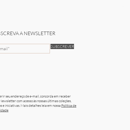
Sun
Pre
50,
BSCREVA A NEWSLETTER
SUBSCREVER
erir seu endereço de e-mail, concorda em receber
Newsletter com acesso às nossas últimas coleções,
s e iniciativas. Mais detalhes leia em nossa
Política de
cidade