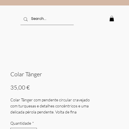
Colar Tânger
Preço
35,00 €
Colar Tânger com pendente circular cravejado
com turquesas e detalhes concêntricos e uma
delicada pérola pendente. Volta de fina
corrente banhada a ouro. Esta elegante peça
Quantidade
*
combina cores vibrantes com sofisticação