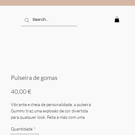
Pulseira de gomas
Preço
40,00 €
Vibrante e cheia de personalidade, a pulseira
Gummy traz uma explosão de cor divertida
para qualquer look. Feita à mão com uma
seleção especial de calcedónias multicoloridas
Quantidade
*
— incluindo tons turquesa, coral, laranja