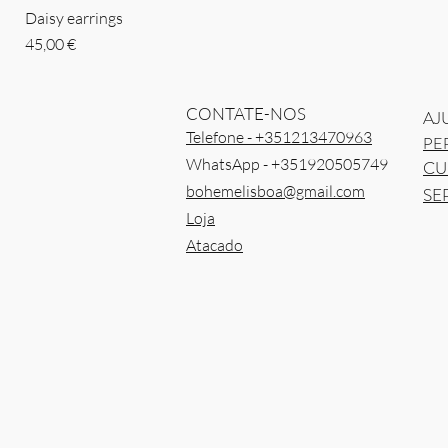
Daisy earrings
Preço
45,00 €
CONTATE-NOS
AJ
Telefone - +351213470963
PE
WhatsApp - +351920505749
CU
bohemelisboa@gmail.com
SE
Loja
Atacado