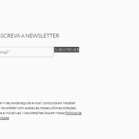
Sun
Pre
50,
BSCREVA A NEWSLETTER
SUBSCREVER
erir seu endereço de e-mail, concorda em receber
Newsletter com acesso às nossas últimas coleções,
s e iniciativas. Mais detalhes leia em nossa
Política de
cidade