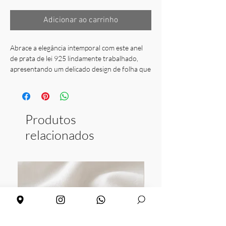
Adicionar ao carrinho
Abrace a elegância intemporal com este anel
de prata de lei 925 lindamente trabalhado,
apresentando um delicado design de folha que
envolve graciosamente o seu dedo.
Seus detalhes intrincados e acabamento
polido adicionam um toque de sofisticação a
Produtos
qualquer visual.
relacionados
• Material: Prata de lei 925
• Design: Faixa com padrão de folhas
• Tamanhos disponíveis: 10 a 20