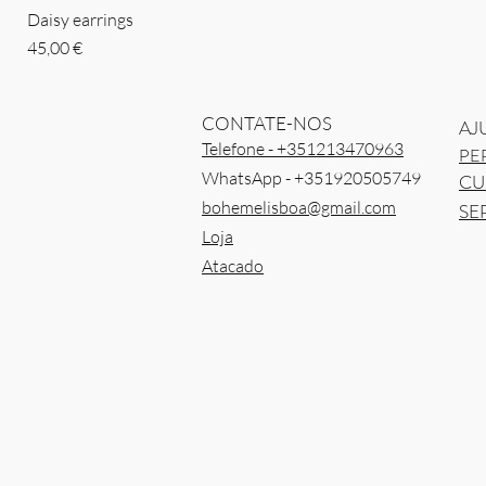
Daisy earrings
Preço
45,00 €
CONTATE-NOS
AJ
Telefone - +351213470963
PE
WhatsApp - +351920505749
CU
bohemelisboa@gmail.com
SE
Loja
Atacado