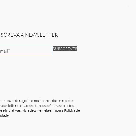
Sun
Pre
50,
BSCREVA A NEWSLETTER
SUBSCREVER
erir seu endereço de e-mail, concorda em receber
Newsletter com acesso às nossas últimas coleções,
s e iniciativas. Mais detalhes leia em nossa
Política de
cidade