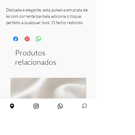
Delicada e elegante, esta pulseira em prata de
lei com corrente barbela adiciona o toque
perfeito a qualquer look. O fecho redondo
garante conforto e segurança, enquanto o seu
design moderno confere sofisticação sem
esforço.
Produtos
relacionados
Disponível em prata de lei e prata dourada
Peso: 6,2 g
Espessura: 4 mm
Diâmetro do pingente: 1 cm
Comprimento: 17 cm